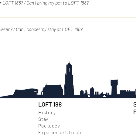
 LOFT 188? / Can I bring my pet to LOFT 188?
taan bij LOFT 188. Unfortunately, pets are not allowed at LOFT 188.
nuleren? / Can I cancel my stay at LOFT 188?
 tevoren worden aangepast of geannuleerd. Neem hiervoor telefoni
15 juni. Je kunt vervolgens annuleren tot 12 juni, 23:59 uur. Your 
. Please contact us by phone for this. Example: you have made a r
11:59 PM.
LOFT 188
History
Stay
Packages
Experience Utrecht