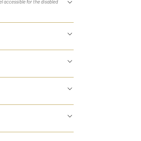
l accessible for the disabled
 Het is een unieke plek, maar
. To get there you have to go
n vertrek. Wil je later uitchecken,
nd you have until 11 a.m. to check
te check-out.
the apartment hotel and stay you
a bed in the room.