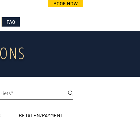
BOOK NOW
0050949
FAQ
IONS
D
BETALEN/PAYMENT
MARKETING