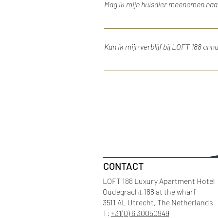
Mag ik mijn huisdier meenemen naar
Helaas zijn huisdieren niet toeges
Kan ik mijn verblijf bij LOFT 188 an
Je reservering kan tot 48 uur van
gereserveerd voor een verblijf op 
canceled up to 48 hours in advance
You can then cancel until June 12, 
CONTACT
LOFT 188 Luxury Apartment Hotel
Oudegracht 188 at the wharf
3511 AL Utrecht, The Netherlands
T:
+31(0) 6 30050949