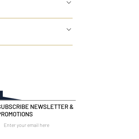
sch contact op. Voorbeeld: je hebt
reservation can be changed or
eservation for a stay on 15 June.
SUBSCRIBE NEWSLETTER &
PROMOTIONS