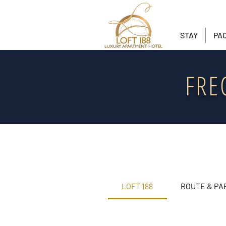
STAY
PA
FRE
LOFT 188
ROUTE & PA