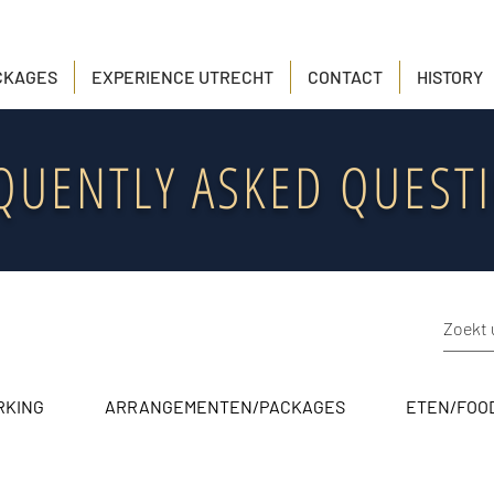
Call us:
+31(0) 6 3
CKAGES
EXPERIENCE UTRECHT
CONTACT
HISTORY
QUENTLY ASKED QUEST
RKING
ARRANGEMENTEN/PACKAGES
ETEN/FOO