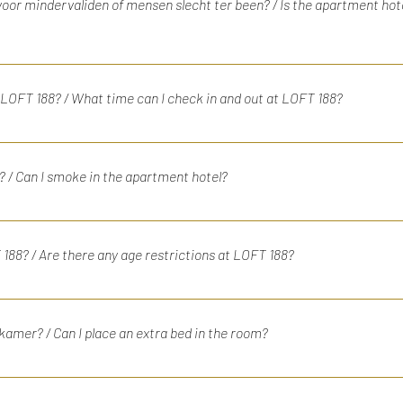
voor mindervaliden of mensen slecht ter been? / Is the apartment hote
mentaal pand aan het water. Om daar te komen moet je een trap af.
rvalide. LOFT 188 is located in a monumental building on the water
j LOFT 188? / What time can I check in and out at LOFT 188?
que place, but unfortunately less suitable for the disabled.
ecken en je hebt tot 11.00 uur de tijd om uit te checken op de dag va
n voor een late check-out. You can check in with us from 3 p.m. a
? / Can I smoke in the apartment hotel?
 want to check out later, please inquire about the options for a la
T 188 is non-smoking.
T 188? / Are there any age restrictions at LOFT 188?
veren en verblijven dien je 18 jaar of ouder te zijn. Yes, to book 
kamer? / Can I place an extra bed in the room?
ra bed te plaatsten op de kamer. It is not possible to place an extr